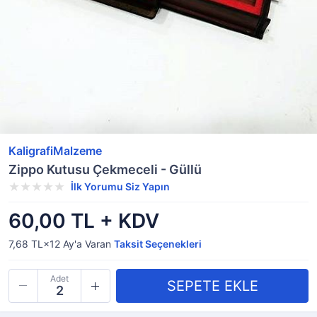
KaligrafiMalzeme
Zippo Kutusu Çekmeceli - Güllü
İlk Yorumu Siz Yapın
60,00 TL + KDV
7,68 TL×12
Ay'a Varan
Taksit Seçenekleri
Adet