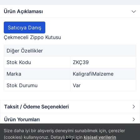
Ürün Açıklaması
Satıcıya Danış
Çekmeceli Zippo Kutusu
Diğer Özellikler
Stok Kodu
ZKÇ39
Marka
KaligrafiMalzeme
Stok Durumu
Var
Taksit / Ödeme Seçenekleri
Ürün Yorumları
Size daha iyi bir alışveriş deneyimi sunabilmek için, çerezler
(cookies) kullanıyoruz. Detaylı bilgi için
kişisel verilerin