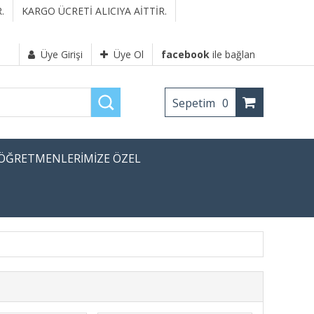
.
KARGO ÜCRETİ ALICIYA AİTTİR.
Üye Girişi
Üye Ol
facebook
ile bağlan
Sepetim
0
ÖĞRETMENLERİMİZE ÖZEL