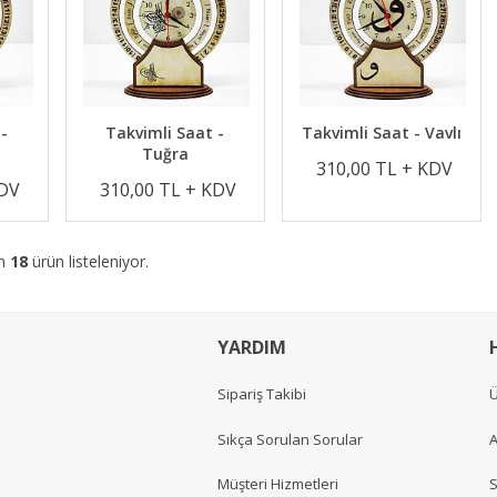
 -
Takvimli Saat -
Takvimli Saat - Vavlı
Tuğra
310,00 TL + KDV
KDV
310,00 TL + KDV
am
18
ürün listeleniyor.
YARDIM
Sipariş Takibi
Ü
Sıkça Sorulan Sorular
A
Müşteri Hizmetleri
S