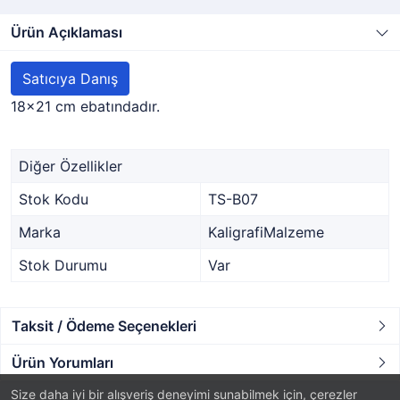
Ürün Açıklaması
Satıcıya Danış
18x21 cm ebatındadır.
Diğer Özellikler
Stok Kodu
TS-B07
Marka
KaligrafiMalzeme
Stok Durumu
Var
Taksit / Ödeme Seçenekleri
Ürün Yorumları
Size daha iyi bir alışveriş deneyimi sunabilmek için, çerezler