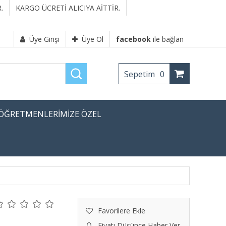
.
KARGO ÜCRETİ ALICIYA AİTTİR.
Üye Girişi
Üye Ol
facebook
ile bağlan
Sepetim
0
ÖĞRETMENLERİMİZE ÖZEL
Favorilere Ekle
Fiyatı Düşünce Haber Ver