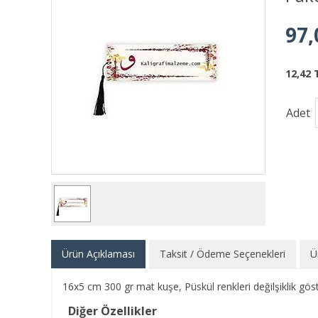
97,
12,42 
Adet
Ürün Açıklaması
Taksit / Ödeme Seçenekleri
Ü
16x5 cm 300 gr mat kuşe, Püskül renkleri değilşiklik göste
Diğer Özellikler