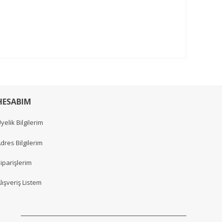
HESABIM
yelik Bilgilerim
dres Bilgilerim
iparişlerim
lışveriş Listem