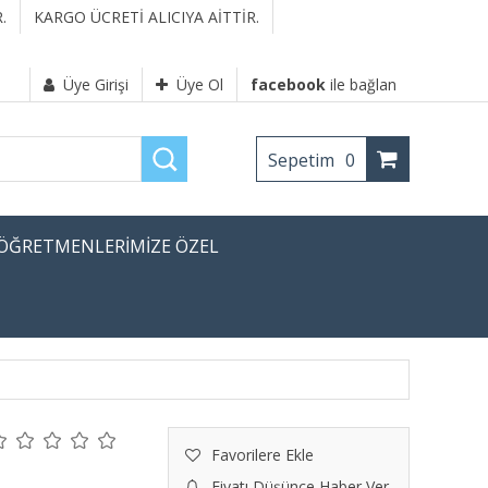
.
KARGO ÜCRETİ ALICIYA AİTTİR.
Üye Girişi
Üye Ol
facebook
ile bağlan
Sepetim
0
ÖĞRETMENLERİMİZE ÖZEL
Favorilere Ekle
Fiyatı Düşünce Haber Ver