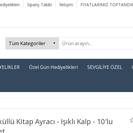
diyelikleri
Sipariş Takibi
İletişim
FİYATLARIMIZ TOPTANDIR
YELİKLER
Özel Gün Hediyelikleri
SEVGİLİYE ÖZEL
üllü Kitap Ayracı - Işıklı Kalp - 10'lu
et