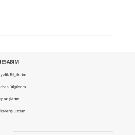
HESABIM
yelik Bilgilerim
dres Bilgilerim
iparişlerim
lışveriş Listem