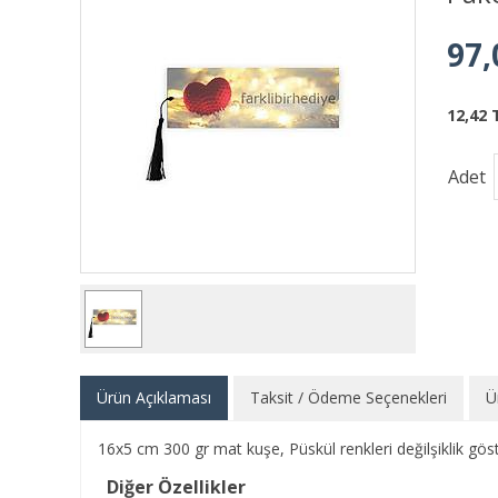
97,
12,42 
Adet
Ürün Açıklaması
Taksit / Ödeme Seçenekleri
Ü
16x5 cm 300 gr mat kuşe, Püskül renkleri değilşiklik göste
Diğer Özellikler