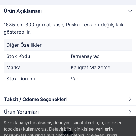
Ürün Açıklaması
16x5 cm 300 gr mat kuşe, Püskül renkleri değilşiklik
gösterebilir.
Diğer Özellikler
Stok Kodu
fermanayrac
Marka
KaligrafiMalzeme
Stok Durumu
Var
Taksit / Ödeme Seçenekleri
Ürün Yorumları
Size daha iyi bir alışveriş deneyimi sunabilmek için, çerezler
(cookies) kullanıyoruz. Detaylı bilgi için
kişisel verilerin
korunması
hakkında aydınlatma metnini inceleyebilirsiniz.