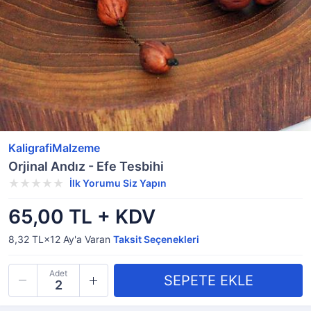
KaligrafiMalzeme
Orjinal Andız - Efe Tesbihi
İlk Yorumu Siz Yapın
65,00 TL + KDV
8,32 TL×12
Ay'a Varan
Taksit Seçenekleri
Adet