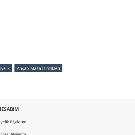
yelik
Ahşap Masa İsimlikleri
HESABIM
yelik Bilgilerim
dres Bilgilerim