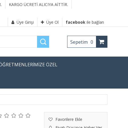
.
KARGO ÜCRETİ ALICIYA AİTTİR.
Üye Girişi
Üye Ol
facebook
ile bağlan
Sepetim
0
ÖĞRETMENLERİMİZE ÖZEL
Favorilere Ekle
Fiyatı Düşünce Haber Ver