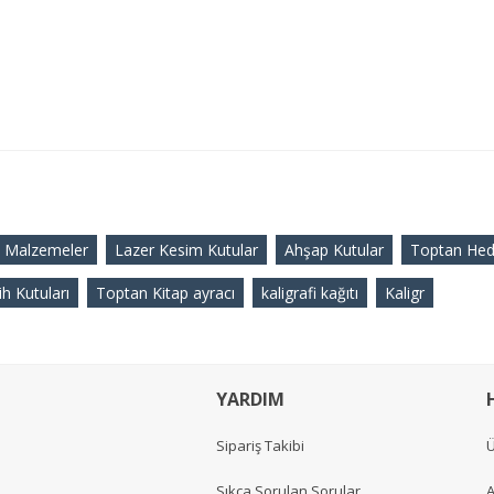
 Malzemeler
Lazer Kesim Kutular
Ahşap Kutular
Toptan Hedi
h Kutuları
Toptan Kitap ayracı
kaligrafi kağıtı
Kaligr
YARDIM
Sipariş Takibi
Ü
Sıkça Sorulan Sorular
A