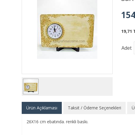
154
19,71 
Adet
Ürün Açıklaması
Taksit / Ödeme Seçenekleri
Ü
26X16 cm ebatında. renkli baskı.