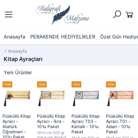
Anasayfa
PERAKENDE HEDİYELİKLER
Özel Gün Hediyel
Anasayfa
Kitap Ayraçları
Yeni Ürünler
Püsküllü Kitap
Püsküllü Kitap
Püsküllü Kitap
Püsküllü Kitap
Ayracı -
Ayracı - İkra -
Ayracı T03 -
Ayracı T01 -
Atatürk
10'lu Paket
Kartallı - 10'lu
Aslan - 10'lu
Öğretmen -
Paket
Paket
16x5 cm 300 gr
10'lu Paket
mat kuşe, Püskül
16x5 cm 300 gr
16x5 cm 300 gr