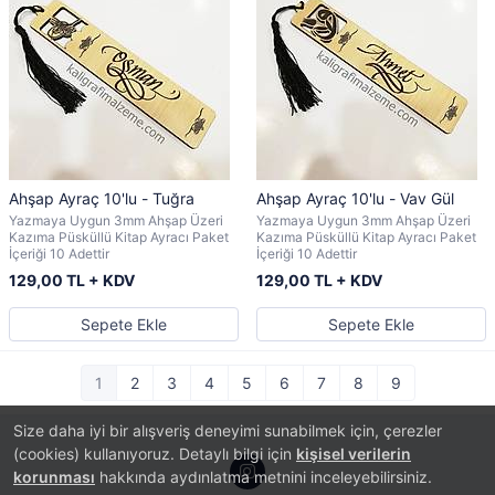
Ahşap Ayraç 10'lu - Tuğra
Ahşap Ayraç 10'lu - Vav Gül
Yazmaya Uygun 3mm Ahşap Üzeri
Yazmaya Uygun 3mm Ahşap Üzeri
Kazıma Püsküllü Kitap Ayracı Paket
Kazıma Püsküllü Kitap Ayracı Paket
İçeriği 10 Adettir
İçeriği 10 Adettir
129,00 TL + KDV
129,00 TL + KDV
Sepete Ekle
Sepete Ekle
1
2
3
4
5
6
7
8
9
Size daha iyi bir alışveriş deneyimi sunabilmek için, çerezler
(cookies) kullanıyoruz. Detaylı bilgi için
kişisel verilerin
korunması
hakkında aydınlatma metnini inceleyebilirsiniz.