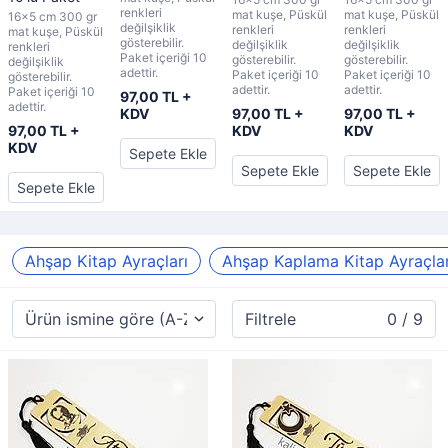
renkleri
mat kuşe, Püskül
mat kuşe, Püskül
16x5 cm 300 gr
değilşiklik
renkleri
renkleri
mat kuşe, Püskül
gösterebilir.
değilşiklik
değilşiklik
renkleri
Paket içeriği 10
gösterebilir.
gösterebilir.
değilşiklik
adettir.
Paket içeriği 10
Paket içeriği 10
gösterebilir.
adettir.
adettir.
Paket içeriği 10
97,00 TL +
adettir.
KDV
97,00 TL +
97,00 TL +
97,00 TL +
KDV
KDV
KDV
Sepete Ekle
Sepete Ekle
Sepete Ekle
Sepete Ekle
Ahşap Kitap Ayraçları
Ahşap Kaplama Kitap Ayraçlar
Filtrele
0 / 9