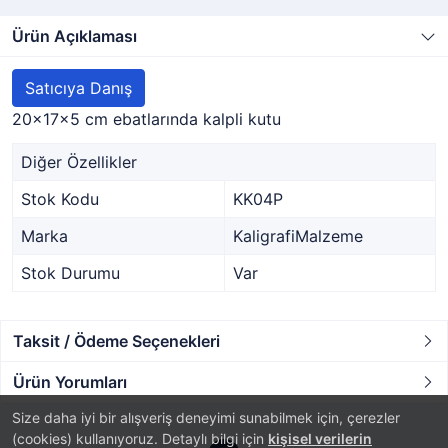
Ürün Açıklaması
Satıcıya Danış
20x17x5 cm ebatlarında kalpli kutu
Diğer Özellikler
Stok Kodu
KK04P
Marka
KaligrafiMalzeme
Stok Durumu
Var
Taksit / Ödeme Seçenekleri
Ürün Yorumları
Size daha iyi bir alışveriş deneyimi sunabilmek için, çerezler
(cookies) kullanıyoruz. Detaylı bilgi için
kişisel verilerin