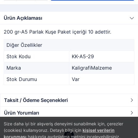
Ürün Açıklaması
200 gr-A5 Parlak Kuşe Paket içeriği 10 adettir.
Diğer Özellikler
Stok Kodu
KK-A5-29
Marka
KaligrafiMalzeme
Stok Durumu
Var
Taksit / Ödeme Seçenekleri
Ürün Yorumları
Size daha iyi bir alışveriş deneyimi sunabilmek için, çerezler
(cookies) kullanıyoruz. Detaylı bilgi için
kişisel verilerin
korunması
hakkında aydınlatma metnini inceleyebilirsiniz.