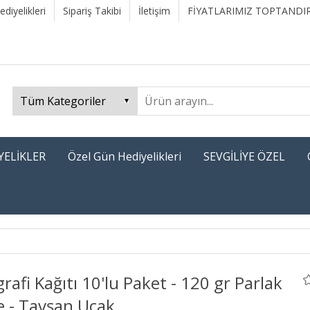
diyelikleri
Sipariş Takibi
İletişim
FİYATLARIMIZ TOPTANDIR
YELİKLER
Özel Gün Hediyelikleri
SEVGİLİYE ÖZEL
grafi Kağıtı 10'lu Paket - 120 gr Parlak
e - Tavşan Uçak