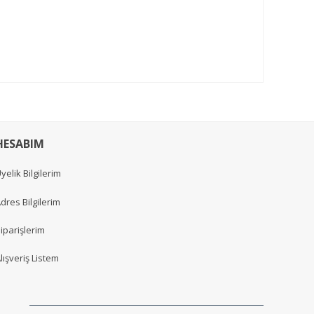
HESABIM
yelik Bilgilerim
dres Bilgilerim
iparişlerim
lışveriş Listem