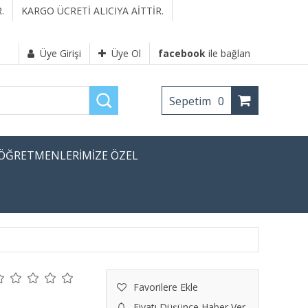
.
KARGO ÜCRETİ ALICIYA AİTTİR.
Üye Girişi
Üye Ol
facebook
ile bağlan
Sepetim
0
ÖĞRETMENLERİMİZE ÖZEL
Favorilere Ekle
Fiyatı Düşünce Haber Ver