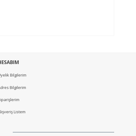
HESABIM
yelik Bilgilerim
dres Bilgilerim
iparişlerim
lışveriş Listem