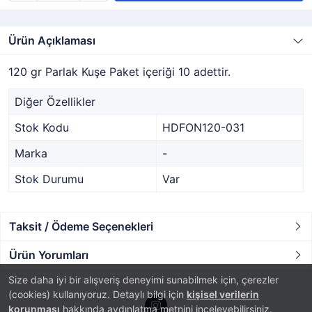
Ürün Açıklaması
120 gr Parlak Kuşe Paket içeriği 10 adettir.
Diğer Özellikler
Stok Kodu
HDFON120-031
Marka
-
Stok Durumu
Var
Taksit / Ödeme Seçenekleri
Ürün Yorumları
Size daha iyi bir alışveriş deneyimi sunabilmek için, çerezler
(cookies) kullanıyoruz. Detaylı bilgi için
kişisel verilerin
korunması
hakkında aydınlatma metnini inceleyebilirsiniz.