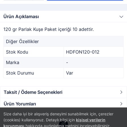
Ürün Açıklaması
120 gr Parlak Kuşe Paket içeriği 10 adettir.
Diğer Özellikler
Stok Kodu
HDFON120-012
Marka
-
Stok Durumu
Var
Taksit / Ödeme Seçenekleri
Ürün Yorumları
Size daha iyi bir alışveriş deneyimi sunabilmek için, çerezler
(cookies) kullanıyoruz. Detaylı bilgi için
kişisel verilerin
korunması
hakkında aydınlatma metnini inceleyebilirsiniz.