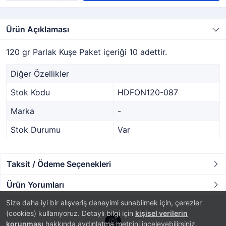
Ürün Açıklaması
120 gr Parlak Kuşe Paket içeriği 10 adettir.
Diğer Özellikler
Stok Kodu
HDFON120-087
Marka
-
Stok Durumu
Var
Taksit / Ödeme Seçenekleri
Ürün Yorumları
Size daha iyi bir alışveriş deneyimi sunabilmek için, çerezler
(cookies) kullanıyoruz. Detaylı bilgi için
kişisel verilerin
korunması
hakkında aydınlatma metnini inceleyebilirsiniz.