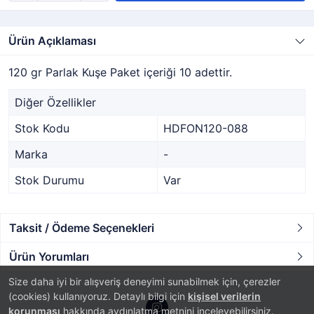
Ürün Açıklaması
120 gr Parlak Kuşe Paket içeriği 10 adettir.
Diğer Özellikler
Stok Kodu
HDFON120-088
Marka
-
Stok Durumu
Var
Taksit / Ödeme Seçenekleri
Ürün Yorumları
Size daha iyi bir alışveriş deneyimi sunabilmek için, çerezler
(cookies) kullanıyoruz. Detaylı bilgi için
kişisel verilerin
korunması
hakkında aydınlatma metnini inceleyebilirsiniz.