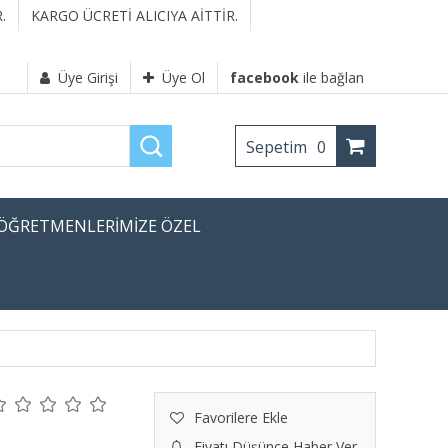
.
KARGO ÜCRETİ ALICIYA AİTTİR.
Üye Girişi
Üye Ol
facebook
ile bağlan
Sepetim
0
ÖĞRETMENLERİMİZE ÖZEL
Favorilere Ekle
Fiyatı Düşünce Haber Ver