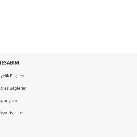
HESABIM
yelik Bilgilerim
dres Bilgilerim
iparişlerim
lışveriş Listem