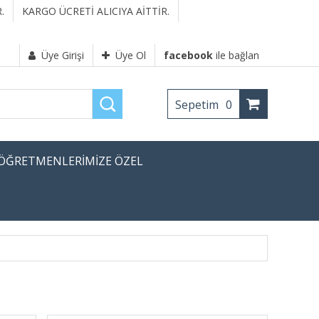
.
KARGO ÜCRETİ ALICIYA AİTTİR.
Üye Girişi
Üye Ol
facebook
ile bağlan
Sepetim
0
ÖĞRETMENLERİMİZE ÖZEL