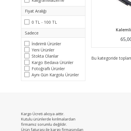
KaligrafiMalzeme
Fiyat Aralığı
0 TL - 100 TL
Kalemli
Sadece
65,0
İndirimli Ürünler
Yeni Ürünler
Stokta Olanlar
Bu kategoride topl
Kargo Bedava Ürünler
Fotoğraflı Ürünler
Aynı Gün Kargolu Ürünler
Kargo Ücreti alıcıya aittir.
Kutulu ürünlerde kırılmalardan
firmamız sorumlu değildir.
Ürün faturası ile kargo firmasından