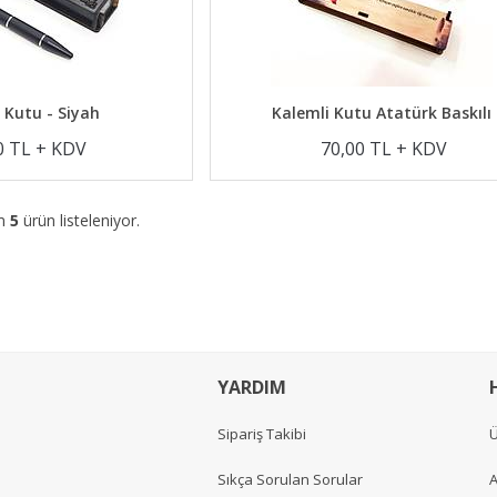
 Kutu - Siyah
Kalemli Kutu Atatürk Baskılı
0 TL + KDV
70,00 TL + KDV
am
5
ürün listeleniyor.
YARDIM
Sipariş Takibi
Ü
Sıkça Sorulan Sorular
A