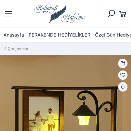
Anasayfa
PERAKENDE HEDİYELİKLER
Özel Gün Hediyel
Çerçeveler