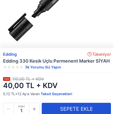
Edding
Tükeniyor
Edding 330 Kesik Uçlu Permenent Marker SİYAH
İlk Yorumu Siz Yapın
110,00 TL + KDV
%63
40,00 TL + KDV
5,12 TL×12
Ay'a Varan
Taksit Seçenekleri
Adet