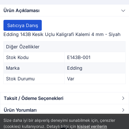
Ürün Açıklaması
Satıcıya Danış
Edding 143B Kesik Uçlu Kaligrafi Kalemi 4 mm - Siyah
Diğer Özellikler
Stok Kodu
E143B-001
Marka
Edding
Stok Durumu
Var
Taksit / Ödeme Seçenekleri
Ürün Yorumları
Size daha iyi bir alışveriş deneyimi sunabilmek için, çerezler
(cookies) kullanıyoruz. Detaylı bilgi için
kişisel verilerin