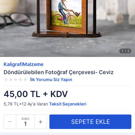
KaligrafiMalzeme
Döndürülebilen Fotoğraf Çerçevesi- Ceviz
İlk Yorumu Siz Yapın
45,00 TL + KDV
5,76 TL×12
Ay'a Varan
Taksit Seçenekleri
Adet