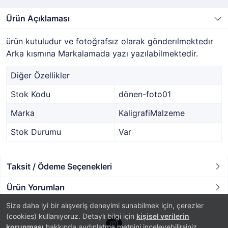
Ürün Açıklaması
ürün kutuludur ve fotoğrafsız olarak gönderılmektedır
Arka kısmına Markalamada yazı yazılabilmektedir.
Diğer Özellikler
Stok Kodu
dönen-foto01
Marka
KaligrafiMalzeme
Stok Durumu
Var
Taksit / Ödeme Seçenekleri
Ürün Yorumları
Size daha iyi bir alışveriş deneyimi sunabilmek için, çerezler
(cookies) kullanıyoruz. Detaylı bilgi için
kişisel verilerin
korunması
hakkında aydınlatma metnini inceleyebilirsiniz.