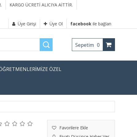
.
KARGO ÜCRETİ ALICIYA AİTTİR.
Üye Girişi
Üye Ol
facebook
ile bağlan
Sepetim
0
ÖĞRETMENLERİMİZE ÖZEL
Favorilere Ekle
Fiyatı Düşünce Haber Ver