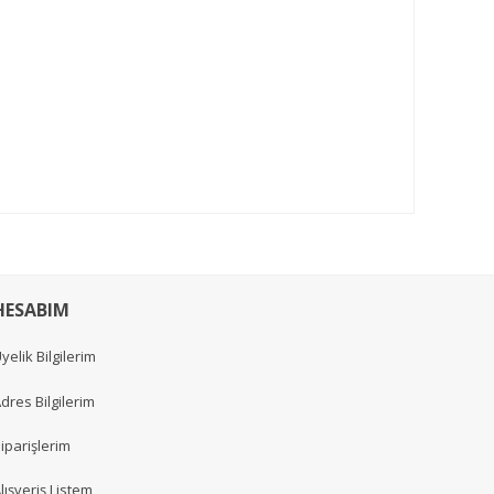
HESABIM
yelik Bilgilerim
dres Bilgilerim
iparişlerim
lışveriş Listem