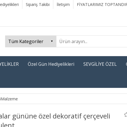
diyelikleri
Sipariş Takibi
İletişim
FİYATLARIMIZ TOPTANDIR
YELİKLER
Özel Gün Hediyelikleri
SEVGİLİYE ÖZEL
fiMalzeme
lar gününe özel dekoratif çerçeveli
ulent