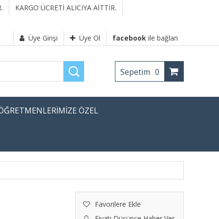
.
KARGO ÜCRETİ ALICIYA AİTTİR.
Üye Girişi
Üye Ol
facebook
ile bağlan
Sepetim
0
ÖĞRETMENLERİMİZE ÖZEL
Favorilere Ekle
Fiyatı Düşünce Haber Ver