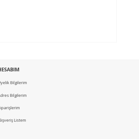
HESABIM
yelik Bilgilerim
dres Bilgilerim
iparişlerim
lışveriş Listem