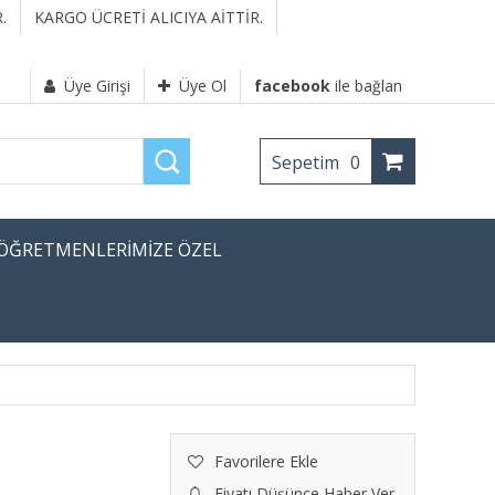
.
KARGO ÜCRETİ ALICIYA AİTTİR.
Üye Girişi
Üye Ol
facebook
ile bağlan
Sepetim
0
ÖĞRETMENLERİMİZE ÖZEL
Favorilere Ekle
Fiyatı Düşünce Haber Ver