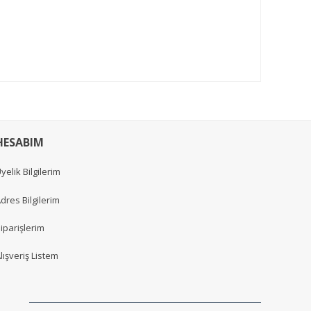
HESABIM
yelik Bilgilerim
dres Bilgilerim
iparişlerim
lışveriş Listem