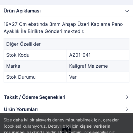
Ürün Açıklaması
19x27 Cm ebatında 3mm Ahşap Üzeri Kaplama Pano
Ayaklık İle Birlikte Gönderilmektedir.
Diğer Özellikler
Stok Kodu
AZ01-041
Marka
KaligrafiMalzeme
Stok Durumu
Var
Taksit / Ödeme Seçenekleri
Ürün Yorumları
Size daha iyi bir alışveriş deneyimi sunabilmek için, çerezler
(cookies) kullanıyoruz. Detaylı bilgi için
kişisel verilerin
korunması
hakkında aydınlatma metnini inceleyebilirsiniz.