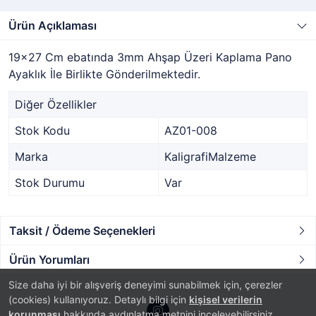
Ürün Açıklaması
19x27 Cm ebatında 3mm Ahşap Üzeri Kaplama Pano
Ayaklık İle Birlikte Gönderilmektedir.
Diğer Özellikler
Stok Kodu
AZ01-008
Marka
KaligrafiMalzeme
Stok Durumu
Var
Taksit / Ödeme Seçenekleri
Ürün Yorumları
Size daha iyi bir alışveriş deneyimi sunabilmek için, çerezler
(cookies) kullanıyoruz. Detaylı bilgi için
kişisel verilerin
korunması
hakkında aydınlatma metnini inceleyebilirsiniz.