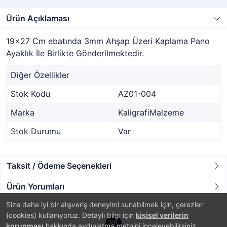
Ürün Açıklaması
19x27 Cm ebatında 3mm Ahşap Üzeri Kaplama Pano
Ayaklık İle Birlikte Gönderilmektedir.
Diğer Özellikler
Stok Kodu
AZ01-004
Marka
KaligrafiMalzeme
Stok Durumu
Var
Taksit / Ödeme Seçenekleri
Ürün Yorumları
Size daha iyi bir alışveriş deneyimi sunabilmek için, çerezler
(cookies) kullanıyoruz. Detaylı bilgi için
kişisel verilerin
korunması
hakkında aydınlatma metnini inceleyebilirsiniz.