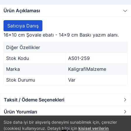
Ürün Açıklaması
Satıcıya Danış
16x10 cm Şovale ebatı - 14x9 cm Baskı yazım alanı.
Diğer Özellikler
Stok Kodu
AS01-259
Marka
KaligrafiMalzeme
Stok Durumu
Var
Taksit / Ödeme Seçenekleri
Ürün Yorumları
Size daha iyi bir alışveriş deneyimi sunabilmek için, çerezler
(cookies) kullanıyoruz. Detaylı bilgi için
kişisel verilerin