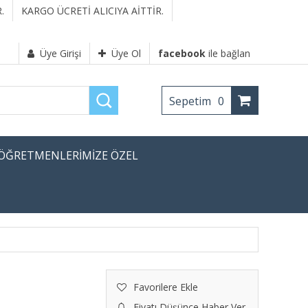
.
KARGO ÜCRETİ ALICIYA AİTTİR.
Üye Girişi
Üye Ol
facebook
ile bağlan
Sepetim
0
ÖĞRETMENLERİMİZE ÖZEL
Favorilere Ekle
Fiyatı Düşünce Haber Ver