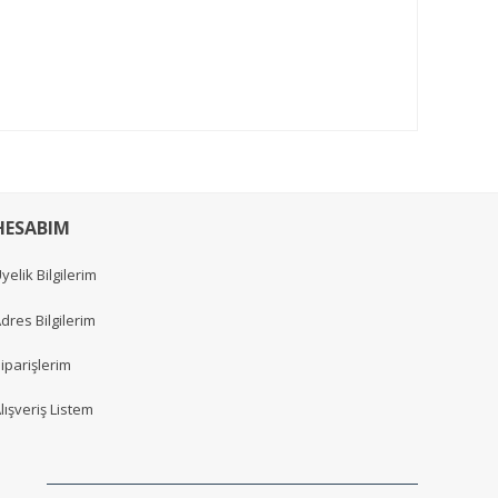
HESABIM
yelik Bilgilerim
dres Bilgilerim
iparişlerim
lışveriş Listem