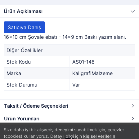
Ürün Açıklaması
Satıcıya Danış
16x10 cm Şovale ebatı - 14x9 cm Baskı yazım alanı.
Diğer Özellikler
Stok Kodu
AS01-148
Marka
KaligrafiMalzeme
Stok Durumu
Var
Taksit / Ödeme Seçenekleri
Ürün Yorumları
Size daha iyi bir alışveriş deneyimi sunabilmek için, çerezler
(cookies) kullanıyoruz. Detaylı bilgi için
kişisel verilerin