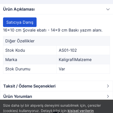
Ürün Açıklaması
Satıcıya Danış
16x10 cm Şovale ebatı - 14x9 cm Baskı yazım alanı.
Diğer Özellikler
Stok Kodu
AS01-102
Marka
KaligrafiMalzeme
Stok Durumu
Var
Taksit / Ödeme Seçenekleri
Ürün Yorumları
Size daha iyi bir alışveriş deneyimi sunabilmek için, çerezler
(cookies) kullanıyoruz. Detaylı bilgi için
kişisel verilerin