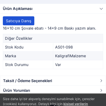
Ürün Açıklaması
Satıcıya Danış
16x10 cm Şovale ebatı - 14x9 cm Baskı yazım alanı.
Diğer Özellikler
Stok Kodu
AS01-098
Marka
KaligrafiMalzeme
Stok Durumu
Var
Taksit / Ödeme Seçenekleri
Ürün Yorumları
Size daha iyi bir alışveriş deneyimi sunabilmek için, çerezler
(cookies) kullanıyoruz. Detaylı bilgi için
kişisel verilerin