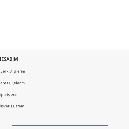
HESABIM
yelik Bilgilerim
dres Bilgilerim
iparişlerim
lışveriş Listem