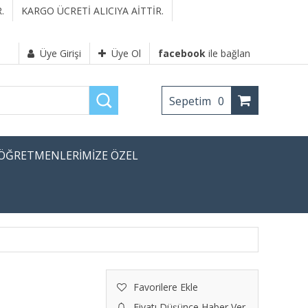
.
KARGO ÜCRETİ ALICIYA AİTTİR.
Üye Girişi
Üye Ol
facebook
ile bağlan
Sepetim
0
ÖĞRETMENLERİMİZE ÖZEL
Favorilere Ekle
Fiyatı Düşünce Haber Ver