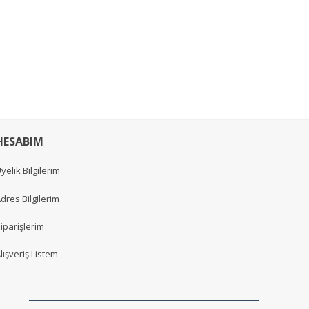
HESABIM
yelik Bilgilerim
dres Bilgilerim
iparişlerim
lışveriş Listem