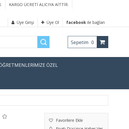
.
KARGO ÜCRETİ ALICIYA AİTTİR.
Üye Girişi
Üye Ol
facebook
ile bağlan
Sepetim
0
ÖĞRETMENLERİMİZE ÖZEL
Favorilere Ekle
Fiyatı Düşünce Haber Ver