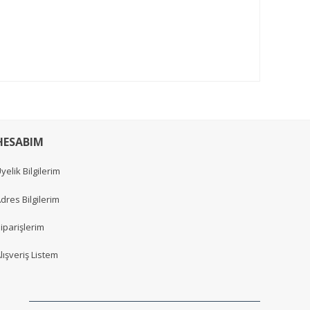
HESABIM
yelik Bilgilerim
dres Bilgilerim
iparişlerim
lışveriş Listem