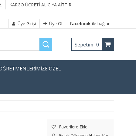
.
KARGO ÜCRETİ ALICIYA AİTTİR.
Üye Girişi
Üye Ol
facebook
ile bağlan
Sepetim
0
ÖĞRETMENLERİMİZE ÖZEL
Favorilere Ekle
Fiyatı Düşünce Haber Ver