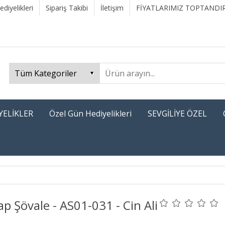
diyelikleri
Sipariş Takibi
İletişim
FİYATLARIMIZ TOPTANDIR
YELİKLER
Özel Gün Hediyelikleri
SEVGİLİYE ÖZEL
p Şövale - AS01-031 - Cin Ali