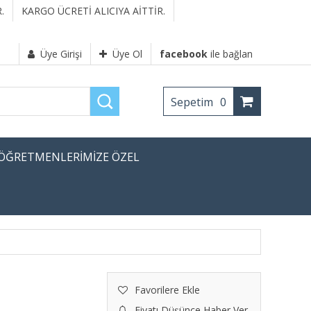
.
KARGO ÜCRETİ ALICIYA AİTTİR.
Üye Girişi
Üye Ol
facebook
ile bağlan
Sepetim
0
ÖĞRETMENLERİMİZE ÖZEL
Favorilere Ekle
Fiyatı Düşünce Haber Ver