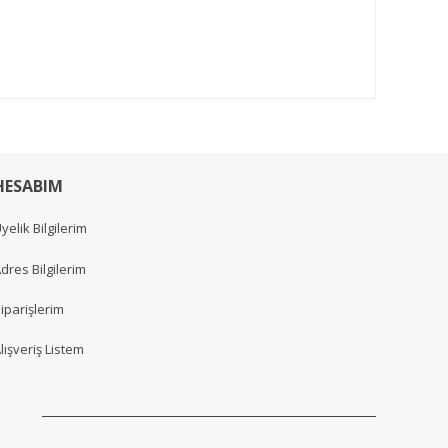
HESABIM
yelik Bilgilerim
dres Bilgilerim
iparişlerim
lışveriş Listem