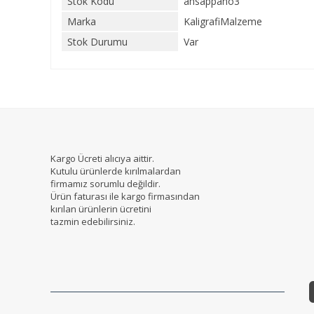
Stok Kodu
ahsappano3
Marka
KaligrafiMalzeme
Stok Durumu
Var
Kargo Ücreti alıcıya aittir.
Kutulu ürünlerde kırılmalardan
firmamız sorumlu değildir.
Ürün faturası ile kargo firmasından
kırılan ürünlerin ücretini
tazmin edebilirsiniz.