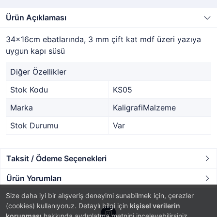
Ürün Açıklaması
34x16cm ebatlarında, 3 mm çift kat mdf üzeri yazıya
uygun kapı süsü
Diğer Özellikler
Stok Kodu
KS05
Marka
KaligrafiMalzeme
Stok Durumu
Var
Taksit / Ödeme Seçenekleri
Ürün Yorumları
Size daha iyi bir alışveriş deneyimi sunabilmek için, çerezler
(cookies) kullanıyoruz. Detaylı bilgi için
kişisel verilerin
korunması
hakkında aydınlatma metnini inceleyebilirsiniz.