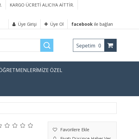
.
KARGO ÜCRETİ ALICIYA AİTTİR.
Üye Girişi
Üye Ol
facebook
ile bağlan
Sepetim
0
ÖĞRETMENLERİMİZE ÖZEL
Favorilere Ekle
Fiyatı Düşünce Haber Ver