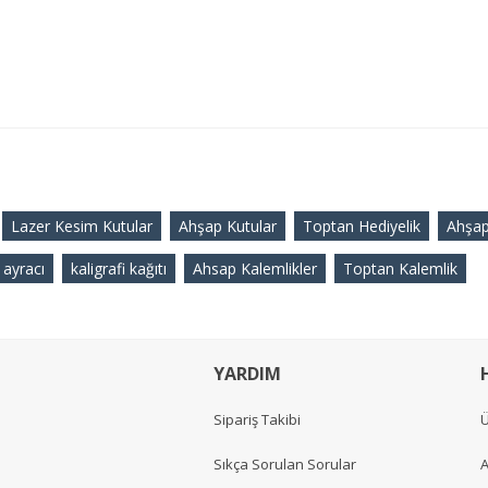
Lazer Kesim Kutular
Ahşap Kutular
Toptan Hediyelik
Ahşap
 ayracı
kaligrafi kağıtı
Ahsap Kalemlikler
Toptan Kalemlik
YARDIM
Sipariş Takibi
Ü
Sıkça Sorulan Sorular
A