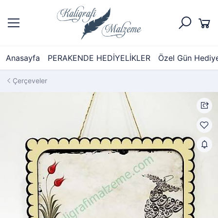
Anasayfa
PERAKENDE HEDİYELİKLER
Özel Gün Hediyel
Çerçeveler