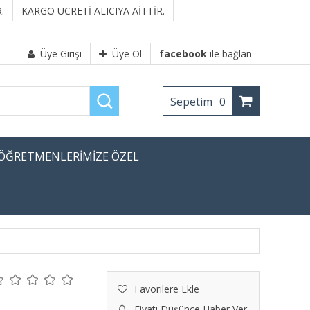
.
KARGO ÜCRETİ ALICIYA AİTTİR.
Üye Girişi
Üye Ol
facebook
ile bağlan
Sepetim
0
ÖĞRETMENLERİMİZE ÖZEL
Favorilere Ekle
Fiyatı Düşünce Haber Ver