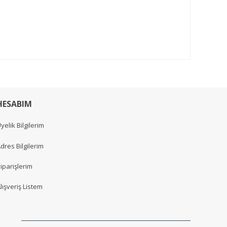
HESABIM
yelik Bilgilerim
dres Bilgilerim
iparişlerim
lışveriş Listem