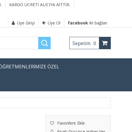
.
KARGO ÜCRETİ ALICIYA AİTTİR.
Üye Girişi
Üye Ol
facebook
ile bağlan
Sepetim
0
ÖĞRETMENLERİMİZE ÖZEL
Favorilere Ekle
Fiyatı Düşünce Haber Ver