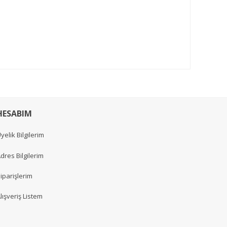
HESABIM
yelik Bilgilerim
dres Bilgilerim
iparişlerim
lışveriş Listem